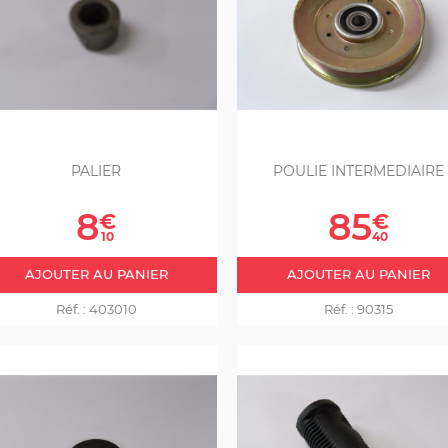
PALIER
POULIE INTERMEDIAIRE
Prix
Prix
8
85
€
€
10
40
AJOUTER AU PANIER
AJOUTER AU PANIER
Réf. :
403010
Réf. :
90315