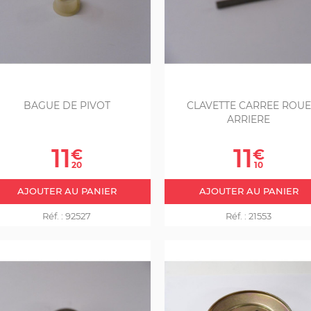
BAGUE DE PIVOT
CLAVETTE CARREE ROUE
ARRIERE
Prix
Prix
11
11
€
€
20
10
AJOUTER AU PANIER
AJOUTER AU PANIER
Réf. :
92527
Réf. :
21553