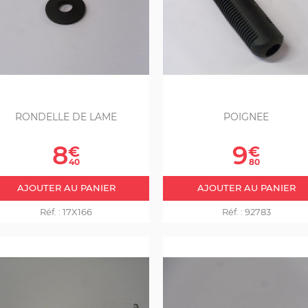
RONDELLE DE LAME
POIGNEE
Prix
Prix
8
9
€
€
40
80
AJOUTER AU PANIER
AJOUTER AU PANIER
Réf. :
17X166
Réf. :
92783