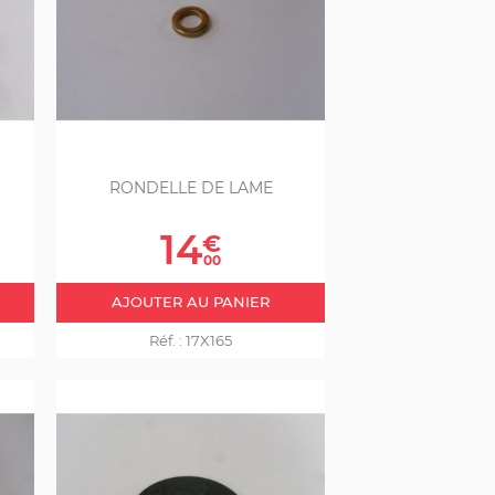
RONDELLE DE LAME
Prix
14
€
00
AJOUTER AU PANIER
Réf. :
17X165