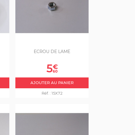
ECROU DE LAME
Prix
5
€
60
AJOUTER AU PANIER
Réf. :
15X72