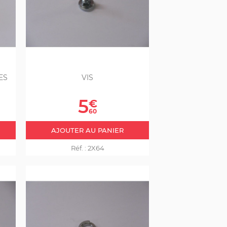
ES
VIS
Prix
5
€
60
AJOUTER AU PANIER
Réf. :
2X64