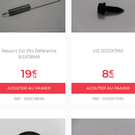
Ressort Ext Pto Référence
VIS 0025X7MA
165X118MA
Prix
Prix
19
8
€
€
12
40
AJOUTER AU PANIER
AJOUTER AU PANIER
Réf. :
165X118MA
Réf. :
0025X7MA