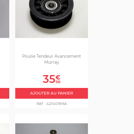
Poulie Tendeur Avancement
Murray
Prix
35
€
00
AJOUTER AU PANIER
Réf. :
421409MA