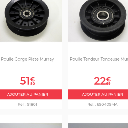
Poulie Gorge Plate Murray
Poulie Tendeur Tondeuse Mu
Prix
Prix
51
22
€
€
80
69
AJOUTER AU PANIER
AJOUTER AU PANIER
Réf. :
91801
Réf. :
690409MA