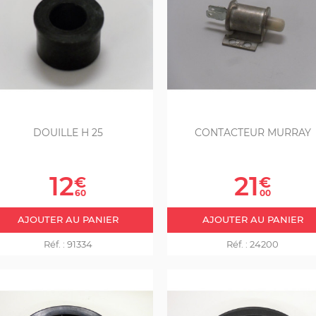
DOUILLE H 25
CONTACTEUR MURRAY
Prix
Prix
12
21
€
€
60
00
AJOUTER AU PANIER
AJOUTER AU PANIER
Réf. :
91334
Réf. :
24200