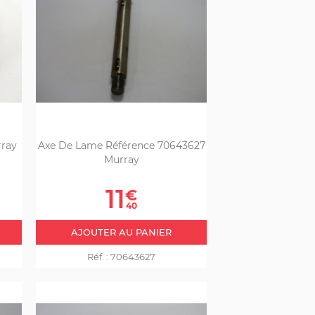
rray
Axe De Lame Référence 70643627
Murray
Prix
11
€
40
AJOUTER AU PANIER
Réf. :
70643627