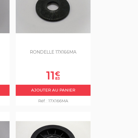
RONDELLE 17X166MA
Prix
11
€
83
AJOUTER AU PANIER
Réf. :
17X166MA