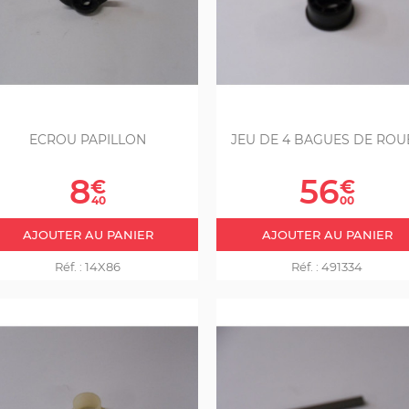
ECROU PAPILLON
JEU DE 4 BAGUES DE ROU
Prix
Prix
8
56
€
€
40
00
AJOUTER AU PANIER
AJOUTER AU PANIER
Réf. :
14X86
Réf. :
491334