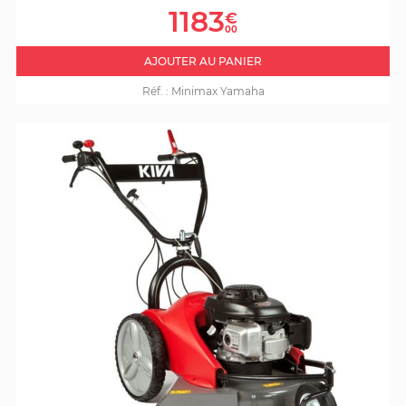
Prix
1183
€
00
AJOUTER AU PANIER
Réf. :
Minimax Yamaha