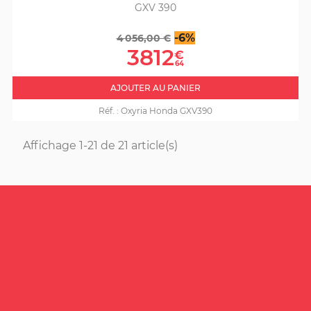
GXV 390
Prix
Prix
-6%
4 056,00 €
de
3812
€
base
64
AJOUTER AU PANIER
Réf. :
Oxyria Honda GXV390
Affichage 1-21 de 21 article(s)