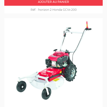
AJOUTER AU PANIER
Réf. :
horizon 2 Honda GCVx 200