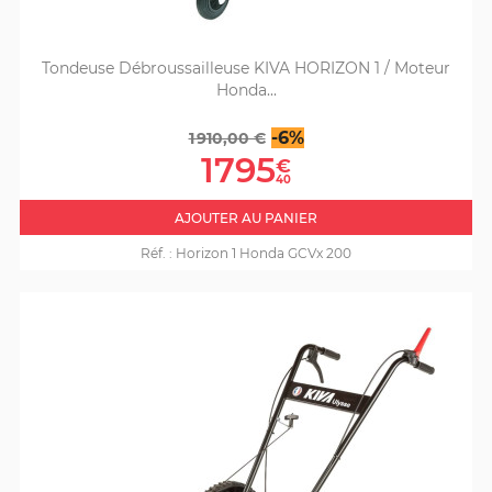
Tondeuse Débroussailleuse KIVA HORIZON 1 / Moteur
Honda...
Prix
Prix
-6%
1 910,00 €
de
1795
€
base
40
AJOUTER AU PANIER
Réf. :
Horizon 1 Honda GCVx 200