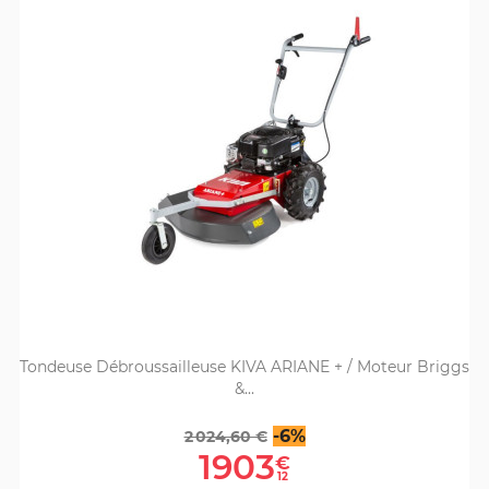
Tondeuse Débroussailleuse KIVA ARIANE + / Moteur Briggs
&...
Prix
Prix
-6%
2 024,60 €
de
1903
€
base
12