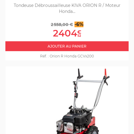
Tondeuse Débroussailleuse KIVA ORION R / Moteur
Honda...
Prix
Prix
-6%
2 558,00 €
de
2404
€
base
52
AJOUTER AU PANIER
Réf. :
Orion R Honda GCVx200