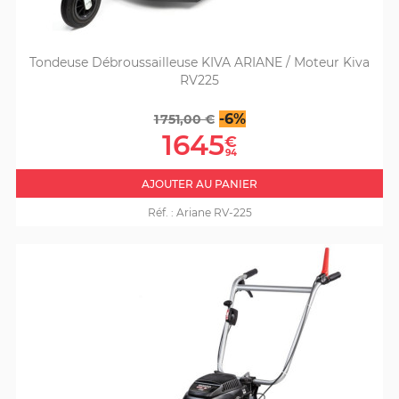
Tondeuse Débroussailleuse KIVA ARIANE / Moteur Kiva
RV225
Prix
Prix
-6%
1 751,00 €
de
1645
€
base
94
AJOUTER AU PANIER
Réf. :
Ariane RV-225