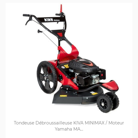
Tondeuse Débroussailleuse KIVA MINIMAX / Moteur
Yamaha MA...