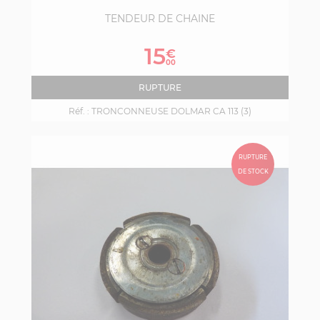
TENDEUR DE CHAINE
Prix
15
€
00
RUPTURE
Réf. :
TRONCONNEUSE DOLMAR CA 113 (3)
RUPTURE
DE STOCK