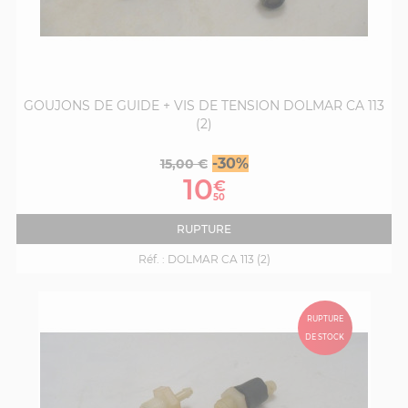
GOUJONS DE GUIDE + VIS DE TENSION DOLMAR CA 113
(2)
Prix
Prix
-30%
15,00 €
de
10
€
base
50
RUPTURE
Réf. :
DOLMAR CA 113 (2)
RUPTURE
DE STOCK