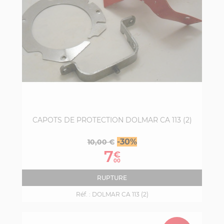
CAPOTS DE PROTECTION DOLMAR CA 113 (2)
Prix
Prix
-30%
10,00 €
de
7
€
base
00
RUPTURE
Réf. :
DOLMAR CA 113 (2)