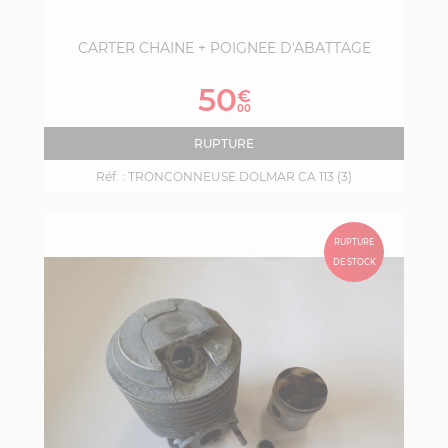
CARTER CHAINE + POIGNEE D'ABATTAGE
Prix
50
€
00
RUPTURE
Réf. :
TRONCONNEUSE DOLMAR CA 113 (3)
RUPTURE
DE STOCK