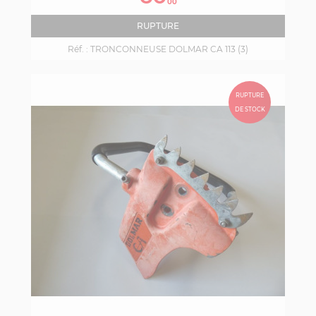
00
RUPTURE
Réf. :
TRONCONNEUSE DOLMAR CA 113 (3)
RUPTURE
DE STOCK