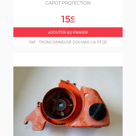
CAPOT PROTECTION
Prix
15
€
00
AJOUTER AU PANIER
Réf. :
TRONCONNEUSE DOLMAR CA 113 (3)