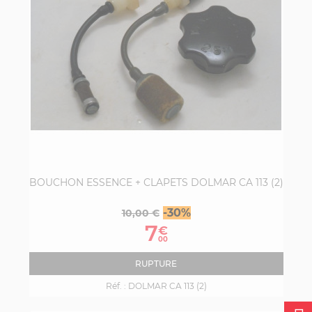
BOUCHON ESSENCE + CLAPETS DOLMAR CA 113 (2)
Prix
Prix
-30%
10,00 €
de
7
€
base
00
RUPTURE
Réf. :
DOLMAR CA 113 (2)