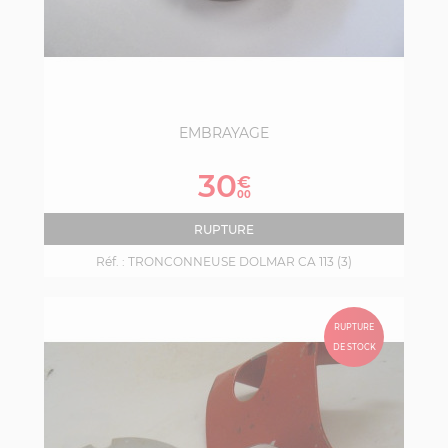
EMBRAYAGE
Prix
30
€
00
RUPTURE
Réf. :
TRONCONNEUSE DOLMAR CA 113 (3)
RUPTURE
DE STOCK