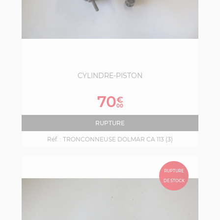
CYLINDRE-PISTON
Prix
70
€
00
RUPTURE
Réf. :
TRONCONNEUSE DOLMAR CA 113 (3)
RUPTURE
DE STOCK