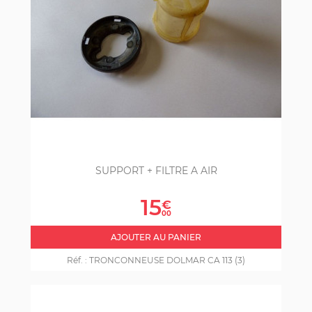
SUPPORT + FILTRE A AIR
Prix
15
€
00
AJOUTER AU PANIER
Réf. :
TRONCONNEUSE DOLMAR CA 113 (3)