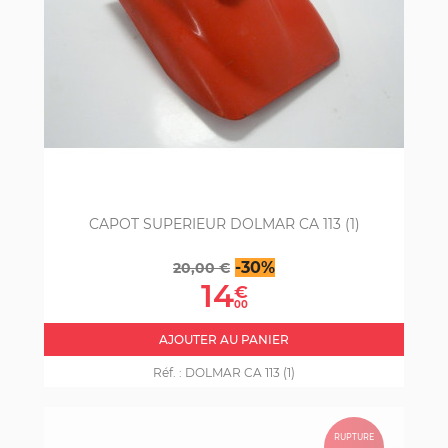
CAPOT SUPERIEUR DOLMAR CA 113 (1)
Prix
Prix
-30%
20,00 €
de
14
€
base
00
AJOUTER AU PANIER
Réf. :
DOLMAR CA 113 (1)
RUPTURE