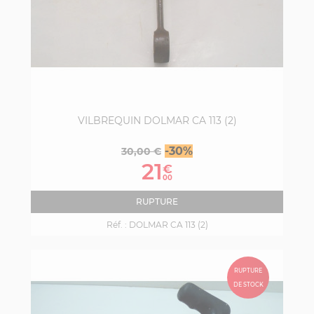
VILBREQUIN DOLMAR CA 113 (2)
Prix
Prix
-30%
30,00 €
de
21
€
base
00
RUPTURE
Réf. :
DOLMAR CA 113 (2)
RUPTURE
DE STOCK