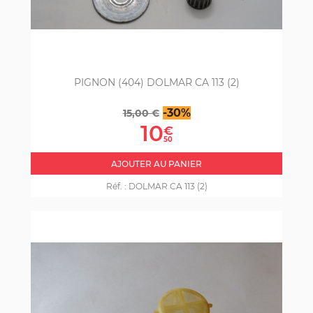
PIGNON (404) DOLMAR CA 113 (2)
Prix
Prix
-30%
15,00 €
de
10
€
base
50
AJOUTER AU PANIER
Réf. :
DOLMAR CA 113 (2)