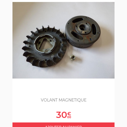
VOLANT MAGNETIQUE
Prix
30
€
00