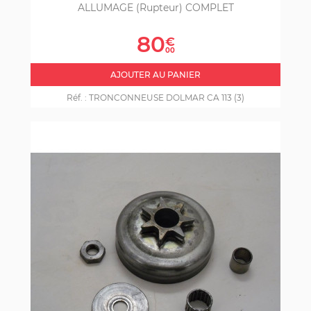
ALLUMAGE (rupteur) COMPLET
Prix
80
€
00
AJOUTER AU PANIER
Réf. :
TRONCONNEUSE DOLMAR CA 113 (3)