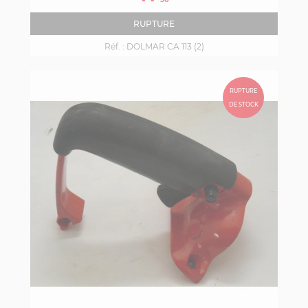
base
RUPTURE
Réf. :
DOLMAR CA 113 (2)
RUPTURE
DE STOCK