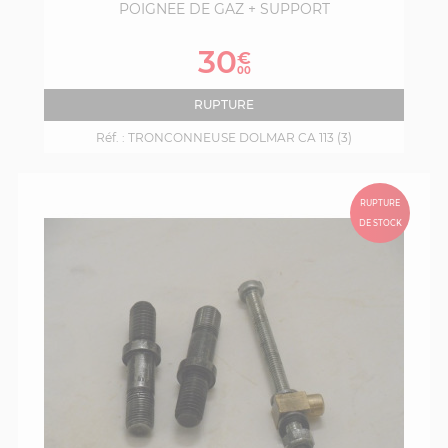
POIGNEE DE GAZ + SUPPORT
Prix
30
€
00
RUPTURE
Réf. :
TRONCONNEUSE DOLMAR CA 113 (3)
RUPTURE
DE STOCK