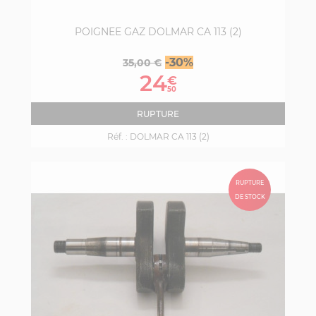
POIGNEE GAZ DOLMAR CA 113 (2)
Prix
Prix
-30%
35,00 €
de
24
€
base
50
RUPTURE
Réf. :
DOLMAR CA 113 (2)
RUPTURE
DE STOCK