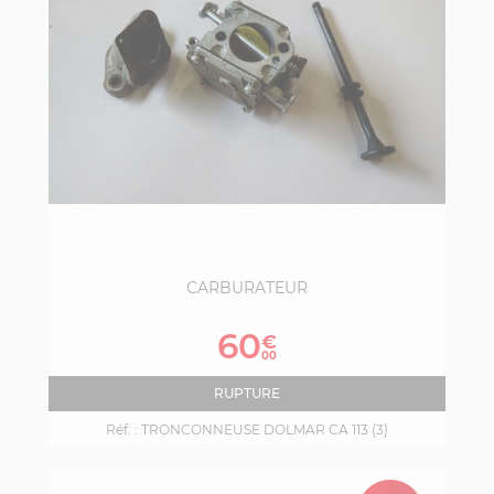
CARBURATEUR
Prix
60
€
00
RUPTURE
Réf. :
TRONCONNEUSE DOLMAR CA 113 (3)