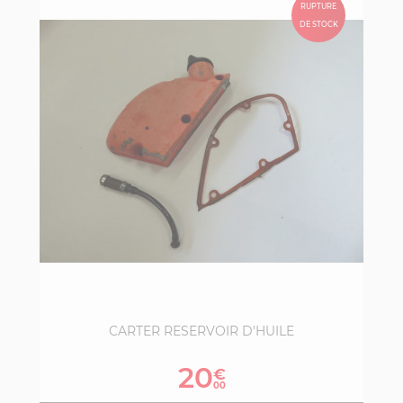
RUPTURE
DE STOCK
CARTER RESERVOIR D'HUILE
Prix
20
€
00