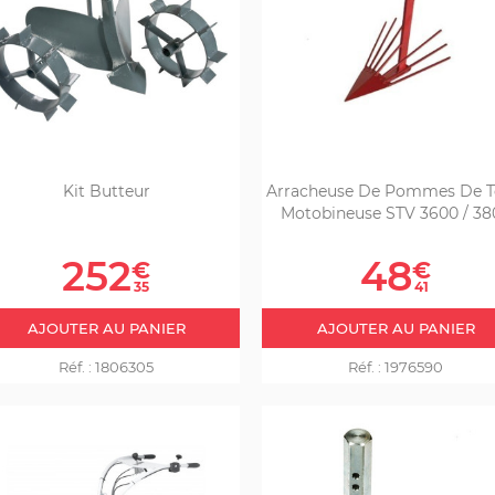
Kit Butteur
Arracheuse De Pommes De T
Motobineuse STV 3600 / 38
Prix
Prix
252
48
€
€
35
41
AJOUTER AU PANIER
AJOUTER AU PANIER
Réf. :
1806305
Réf. :
1976590