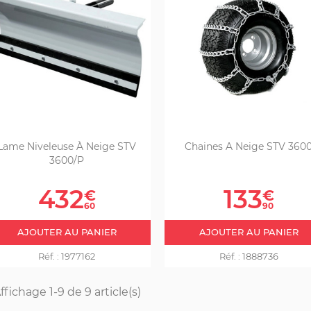
Lame Niveleuse À Neige STV
Chaines A Neige STV 360
3600/P
Prix
Prix
432
133
€
€
60
90
AJOUTER AU PANIER
AJOUTER AU PANIER
Réf. :
1977162
Réf. :
1888736
ffichage 1-9 de 9 article(s)