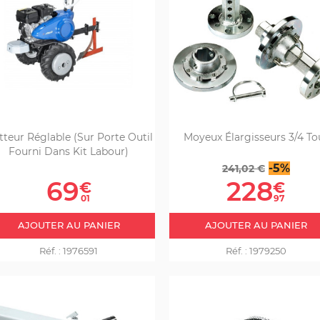
tteur Réglable (sur Porte Outil
Moyeux Élargisseurs 3/4 To
Fourni Dans Kit Labour)
Prix
Prix
-5%
241,02 €
Prix
de
69
228
€
€
base
01
97
AJOUTER AU PANIER
AJOUTER AU PANIER
Réf. :
1976591
Réf. :
1979250