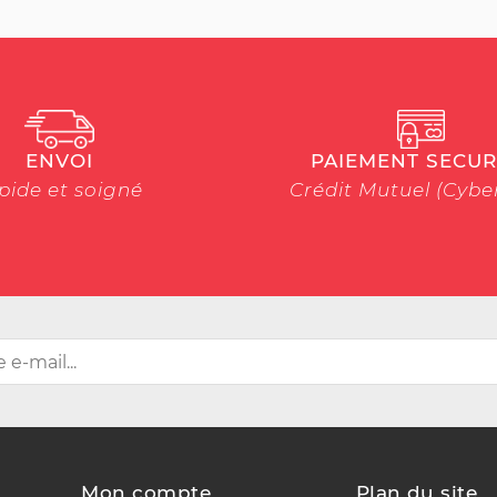
ENVOI
PAIEMENT SECUR
pide et soigné
Crédit Mutuel (Cyb
Mon compte
Plan du site