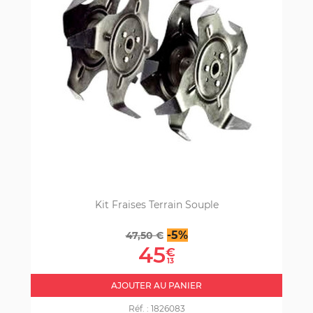
Kit Fraises Terrain Souple
Prix
Prix
-5%
47,50 €
de
45
€
base
13
AJOUTER AU PANIER
Réf. :
1826083