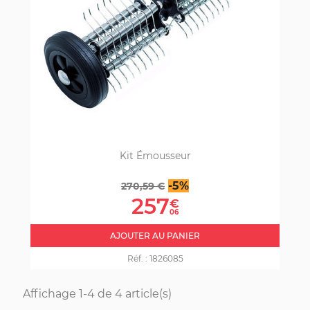
Kit Émousseur
Prix
Prix
-5%
270,59 €
de
257
€
base
06
AJOUTER AU PANIER
Réf. :
1826085
Affichage 1-4 de 4 article(s)