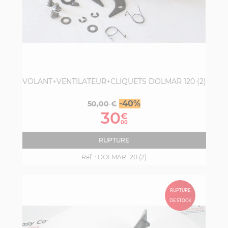
VOLANT+VENTILATEUR+CLIQUETS DOLMAR 120 (2)
Prix
Prix
-40%
50,00 €
de
30
€
base
00
RUPTURE
Réf. :
DOLMAR 120 (2)
RUPTURE
DE STOCK