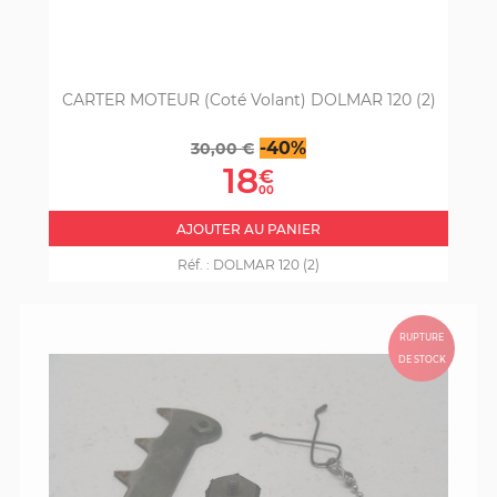
CARTER MOTEUR (coté Volant) DOLMAR 120 (2)
Prix
Prix
-40%
30,00 €
de
18
€
base
00
AJOUTER AU PANIER
Réf. :
DOLMAR 120 (2)
RUPTURE
DE STOCK