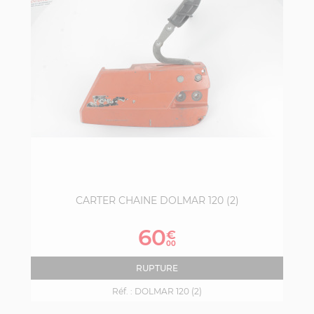
CARTER CHAINE DOLMAR 120 (2)
Prix
60
€
00
RUPTURE
Réf. :
DOLMAR 120 (2)