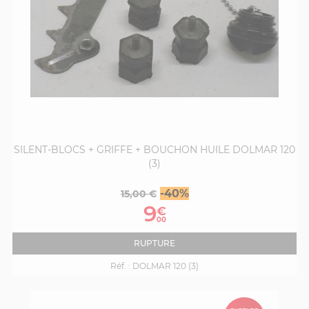
SILENT-BLOCS + GRIFFE + BOUCHON HUILE DOLMAR 120
(3)
Prix
Prix
-40%
15,00 €
de
9
€
base
00
RUPTURE
Réf. :
DOLMAR 120 (3)