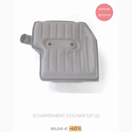
RUPTURE
DE STOCK
ECHAPPEMENT DOLMAR 120 (2)
Prix
Prix
-40%
50,00 €