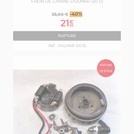
FREIN DE CHAINE DOLMAR 120 (1)
Prix
Prix
-40%
35,00 €
de
21
€
base
00
RUPTURE
Réf. :
DOLMAR 120 (1)
RUPTURE
DE STOCK