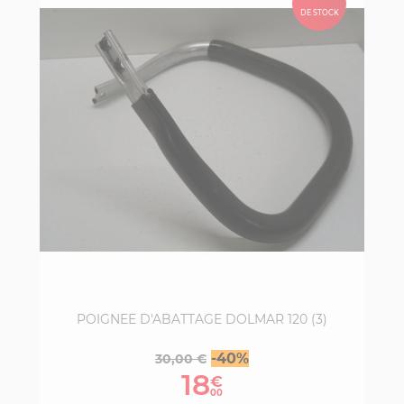
DE STOCK
POIGNEE D'ABATTAGE DOLMAR 120 (3)
Prix
Prix
-40%
30,00 €
de
18
€
base
00