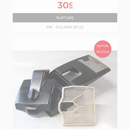
de
30
€
base
00
RUPTURE
Réf. :
DOLMAR 120 (2)
RUPTURE
DE STOCK