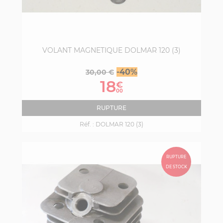
VOLANT MAGNETIQUE DOLMAR 120 (3)
Prix
Prix
-40%
30,00 €
de
18
€
base
00
RUPTURE
Réf. :
DOLMAR 120 (3)
RUPTURE
DE STOCK