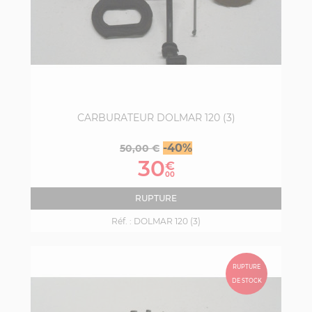
CARBURATEUR DOLMAR 120 (3)
Prix
Prix
-40%
50,00 €
de
30
€
base
00
RUPTURE
Réf. :
DOLMAR 120 (3)
RUPTURE
DE STOCK