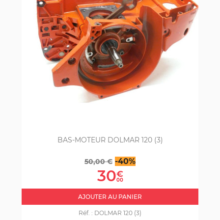
BAS-MOTEUR DOLMAR 120 (3)
Prix
Prix
-40%
50,00 €
de
30
€
base
00
AJOUTER AU PANIER
Réf. :
DOLMAR 120 (3)