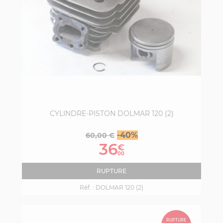
CYLINDRE-PISTON DOLMAR 120 (2)
Prix
Prix
-40%
60,00 €
de
36
€
base
00
RUPTURE
Réf. :
DOLMAR 120 (2)
RUPTURE