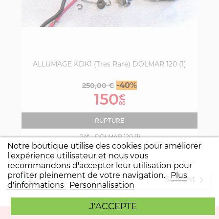
ALLUMAGE KDK1 (tres Rare) DOLMAR 120 (1)
Prix
Prix
-40%
250,00 €
de
150
€
base
00
RUPTURE
Réf. :
DOLMAR 120 (1)
Notre boutique utilise des cookies pour améliorer
l'expérience utilisateur et nous vous
Affichage 1-24 de 27 article(s)
recommandons d'accepter leur utilisation pour
profiter pleinement de votre navigation.
Plus
1

Suivant
2
d'informations
Personnalisation
J'ACCEPTE