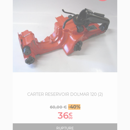
CARTER RESERVOIR DOLMAR 120 (2)
Prix
Prix
-40%
60,00 €
de
36
€
base
00
RUPTURE