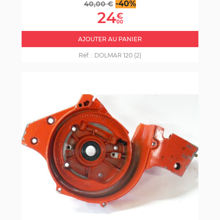
Prix
Prix
-40%
40,00 €
de
24
€
base
00
AJOUTER AU PANIER
Réf. :
DOLMAR 120 (2)