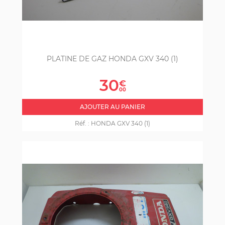
PLATINE DE GAZ HONDA GXV 340 (1)
Prix
30
€
00
AJOUTER AU PANIER
Réf. :
HONDA GXV 340 (1)