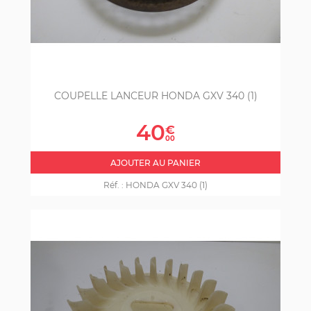
COUPELLE LANCEUR HONDA GXV 340 (1)
Prix
40
€
00
AJOUTER AU PANIER
Réf. :
HONDA GXV 340 (1)