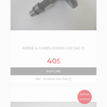
ARBRE A CAMES HONDA GXV 340 (1)
Prix
40
€
00
RUPTURE
Réf. :
HONDA GXV 340 (1)
RUPTURE
DE STOCK