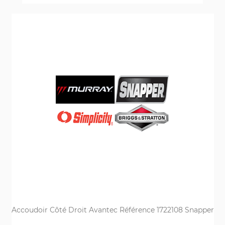
Accoudoir Côté Droit Avantec Référence 1722108 Snapper