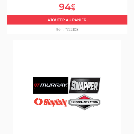
Prix
94
€
79
AJOUTER AU PANIER
Réf. :
1722108