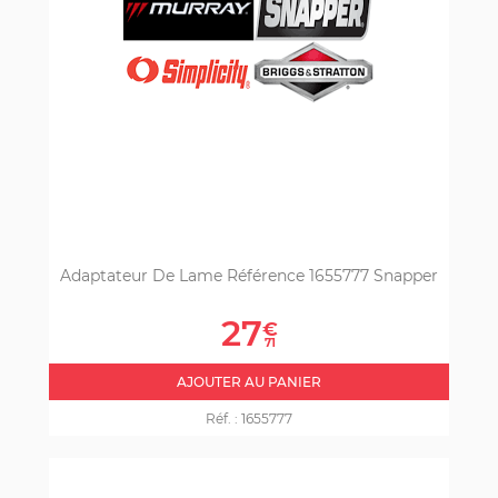
Adaptateur De Lame Référence 1655777 Snapper
Prix
27
€
71
AJOUTER AU PANIER
Réf. :
1655777