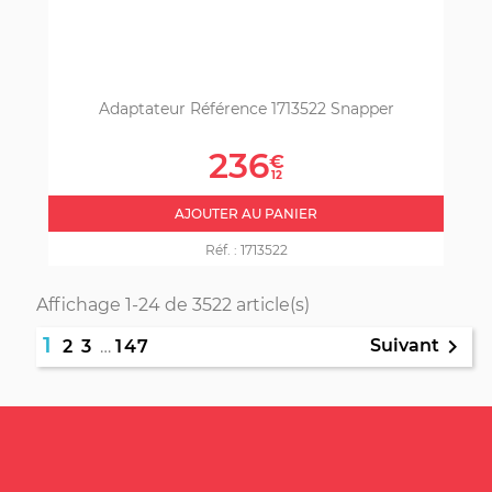
Adaptateur Référence 1713522 Snapper
Prix
236
€
12
AJOUTER AU PANIER
Réf. :
1713522
Affichage 1-24 de 3522 article(s)
1

Suivant
2
3
…
147