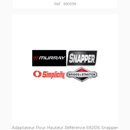
Réf. :
690599
Adaptateur Pour Hauteur Référence 692516 Snapper