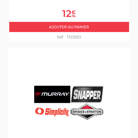
Prix
12
€
74
AJOUTER AU PANIER
Réf. :
1723933