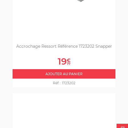
Accrochage Ressort Référence 1723202 Snapper
Prix
19
€
77
AJOUTER AU PANIER
Réf. :
1723202