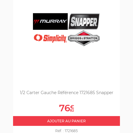
1/2 Carter Gauche Référence 1721685 Snapper
Prix
76
€
82
AJOUTER AU PANIER
Réf. :
1721685