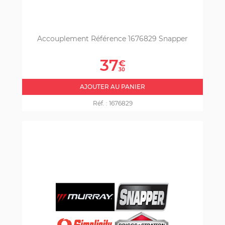
Accouplement Référence 1676829 Snapper
Prix
37
€
30
AJOUTER AU PANIER
Réf. :
1676829