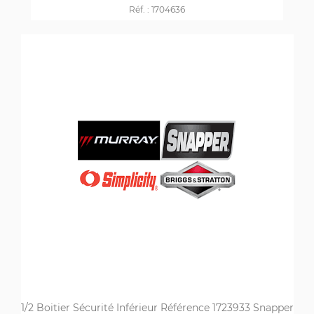
Réf. :
1704636
1/2 Boitier Sécurité Inférieur Référence 1723933 Snapper