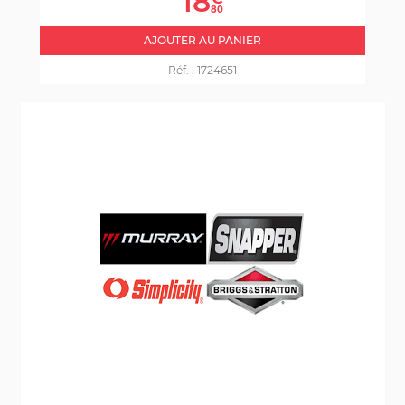
18
80
AJOUTER AU PANIER
Réf. :
1724651