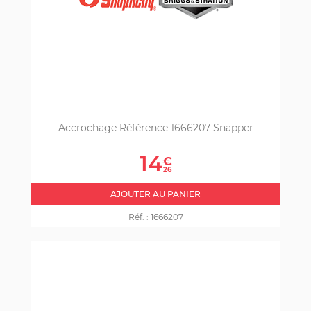
Accrochage Référence 1666207 Snapper
Prix
14
€
26
AJOUTER AU PANIER
Réf. :
1666207