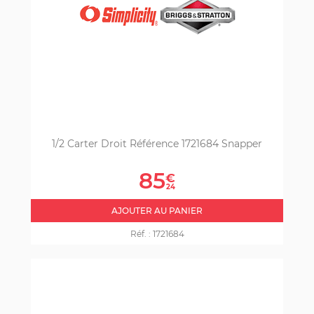
1/2 Carter Droit Référence 1721684 Snapper
Prix
85
€
24
AJOUTER AU PANIER
Réf. :
1721684