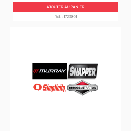
AJOUTER AU PANIER
Réf. :
1723801