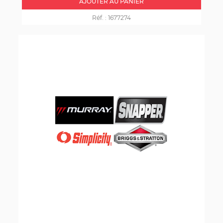
AJOUTER AU PANIER
Réf. :
1677274