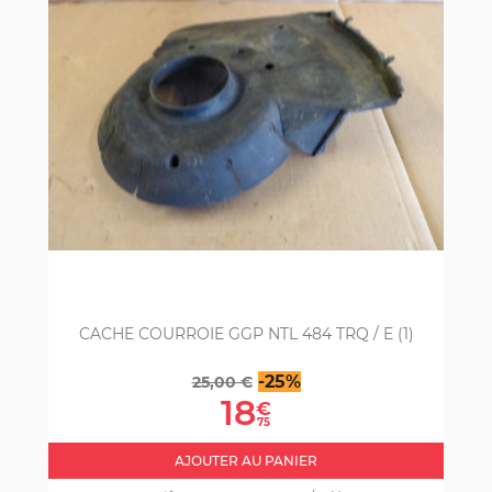
CACHE COURROIE GGP NTL 484 TRQ / E (1)
Prix
Prix
-25%
25,00 €
de
18
€
base
75
AJOUTER AU PANIER