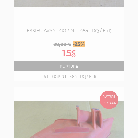
ESSIEU AVANT GGP NTL 484 TRQ / E (1)
Prix
Prix
-25%
20,00 €
de
15
€
base
00
RUPTURE
Réf. :
GGP NTL 484 TRQ / E (1)
RUPTURE
DE STOCK