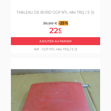
TABLEAU DE BORD GGP NTL 484 TRQ / E (1)
Prix
Prix
-25%
30,00 €
de
22
€
base
50
AJOUTER AU PANIER
Réf. :
GGP NTL 484 TRQ / E (1)