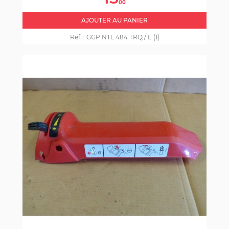
base
00
AJOUTER AU PANIER
Réf. :
GGP NTL 484 TRQ / E (1)