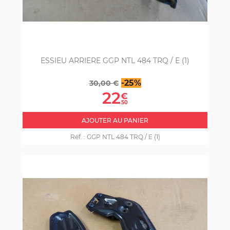
ESSIEU ARRIERE GGP NTL 484 TRQ / E (1)
Prix
Prix
-25%
30,00 €
de
22
€
base
50
AJOUTER AU PANIER
Réf. :
GGP NTL 484 TRQ / E (1)