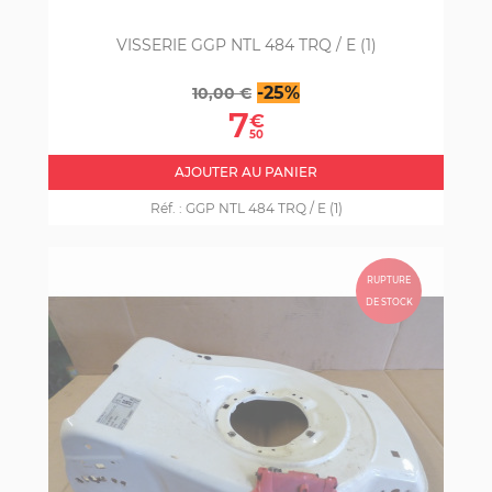
VISSERIE GGP NTL 484 TRQ / E (1)
Prix
Prix
-25%
10,00 €
de
7
€
base
50
AJOUTER AU PANIER
Réf. :
GGP NTL 484 TRQ / E (1)
RUPTURE
DE STOCK