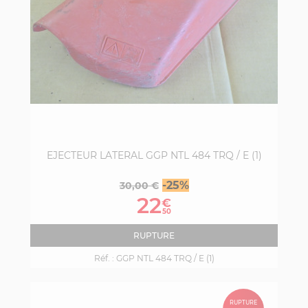
EJECTEUR LATERAL GGP NTL 484 TRQ / E (1)
Prix
Prix
-25%
30,00 €
de
22
€
base
50
RUPTURE
Réf. :
GGP NTL 484 TRQ / E (1)
RUPTURE