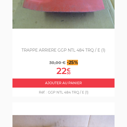
TRAPPE ARRIERE GGP NTL 484 TRQ / E (1)
Prix
Prix
-25%
30,00 €
de
22
€
base
50
AJOUTER AU PANIER
Réf. :
GGP NTL 484 TRQ / E (1)