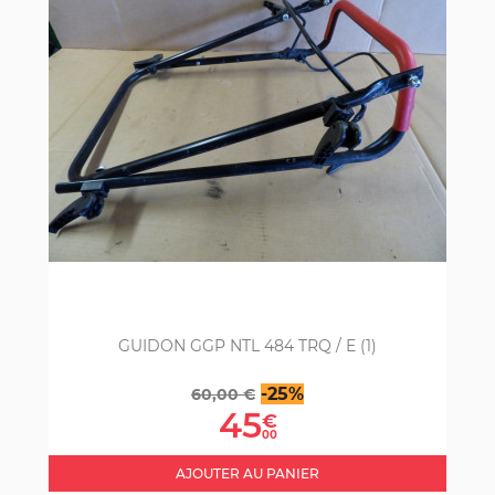
GUIDON GGP NTL 484 TRQ / E (1)
Prix
Prix
-25%
60,00 €
de
45
€
base
00
AJOUTER AU PANIER