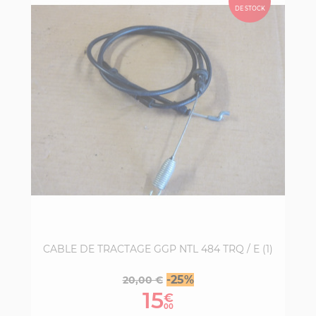
DE STOCK
CABLE DE TRACTAGE GGP NTL 484 TRQ / E (1)
Prix
Prix
-25%
20,00 €
de
15
€
base
00