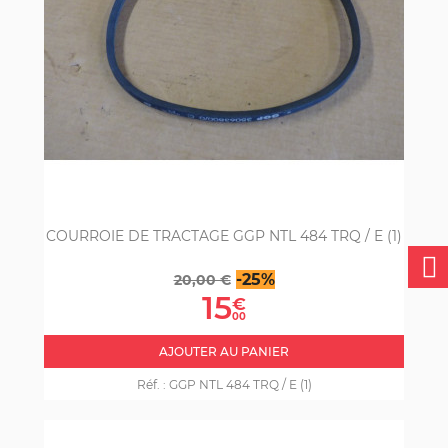
COURROIE DE TRACTAGE GGP NTL 484 TRQ / E (1)
Prix
Prix
-25%
20,00 €
de
15
€
base
00
AJOUTER AU PANIER
Réf. :
GGP NTL 484 TRQ / E (1)