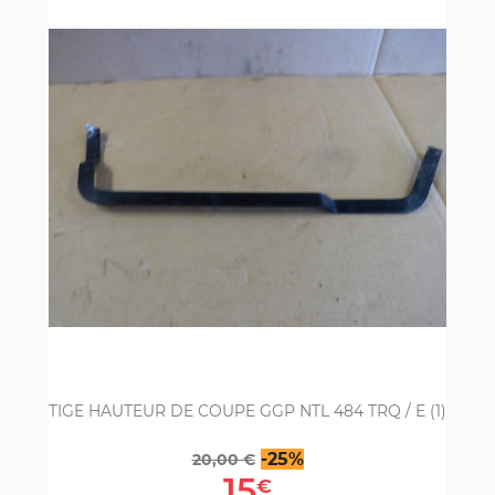
TIGE HAUTEUR DE COUPE GGP NTL 484 TRQ / E (1)
Prix
Prix
-25%
20,00 €
de
15
€