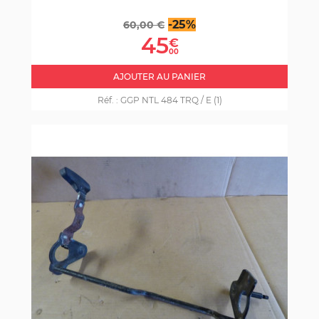
Prix
Prix
-25%
60,00 €
de
45
€
base
00
AJOUTER AU PANIER
Réf. :
GGP NTL 484 TRQ / E (1)