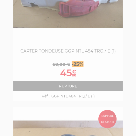
CARTER TONDEUSE GGP NTL 484 TRQ / E (1)
Prix
Prix
-25%
60,00 €
de
45
€
base
00
RUPTURE
Réf. :
GGP NTL 484 TRQ / E (1)
RUPTURE
DE STOCK