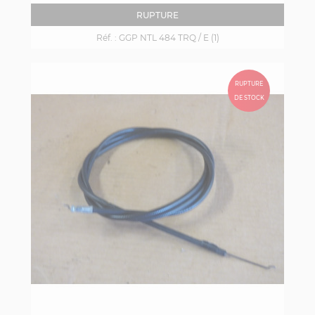
RUPTURE
Réf. :
GGP NTL 484 TRQ / E (1)
RUPTURE
DE STOCK