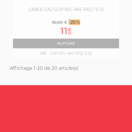
CABLE GAZ GGP NTL 484 TRQ / E (1)
Prix
Prix
-25%
15,00 €
de
11
€
base
25
RUPTURE
Réf. :
GGP NTL 484 TRQ / E (1)
Affichage 1-20 de 20 article(s)