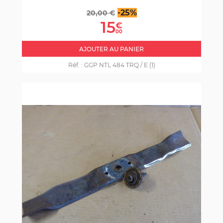
Prix
Prix
-25%
20,00 €
de
15
€
base
00
AJOUTER AU PANIER
Réf. :
GGP NTL 484 TRQ / E (1)