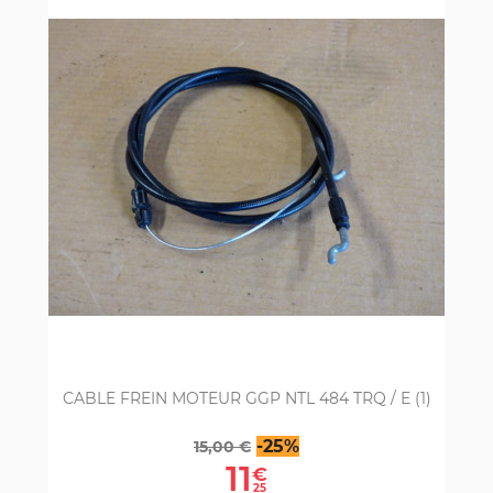
CABLE FREIN MOTEUR GGP NTL 484 TRQ / E (1)
Prix
Prix
-25%
15,00 €
de
11
€
base
25