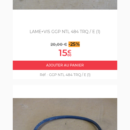
LAME+VIS GGP NTL 484 TRQ / E (1)
Prix
Prix
-25%
20,00 €
de
15
€
base
00
AJOUTER AU PANIER
Réf. :
GGP NTL 484 TRQ / E (1)