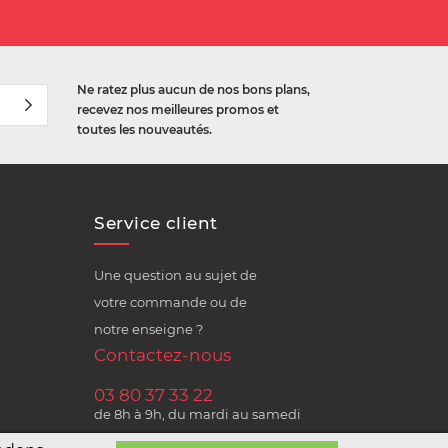
Ne ratez plus aucun de nos bons plans,
recevez nos meilleures promos et
toutes les nouveautés.
Service client
Une question au sujet de
votre commande ou de
notre enseigne ?
Contactez-nous
03 80 37 33 22
de 8h à 9h, du mardi au samedi