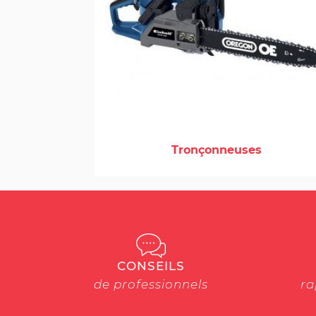
Tronçonneuses
CONSEILS
de professionnels
ra