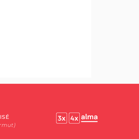
ISÉ
ermut)