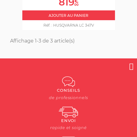
819
€
00
AJOUTER AU PANIER
Réf. :
HUSQVARNA LC 347V
Affichage 1-3 de 3 article(s)
CONSEILS
de professionnels
ENVOI
rapide et soigné