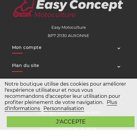
Easy Motoculture
BP7 21130 AUXONNE
Mon compte
Plan du site
Service client
Notre boutique utilise des cookies pour améliorer
l'expérience utilisateur et nous vous
recommandons d'accepter leur utilisation pour
profiter pleinement de votre navigation.
Plus
d'informations
Personnalisation
Copyright Easy Motoculture 2026
J'ACCEPTE
Mentions légales
Conditions générales de vente
Agence Prestashop BWA