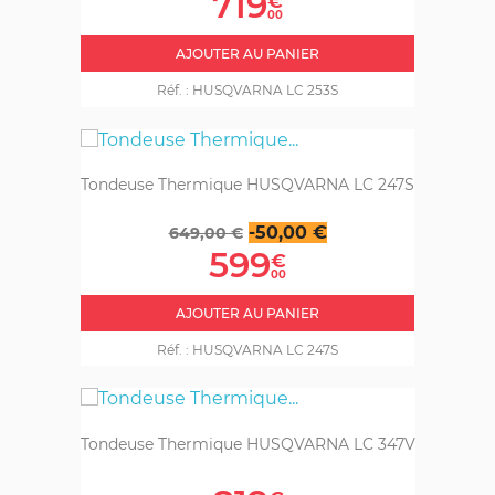
719
€
base
00
AJOUTER AU PANIER
Réf. :
HUSQVARNA LC 253S
Tondeuse Thermique HUSQVARNA LC 247S
Prix
Prix
-50,00 €
649,00 €
de
599
€
base
00
AJOUTER AU PANIER
Réf. :
HUSQVARNA LC 247S
Tondeuse Thermique HUSQVARNA LC 347V
Prix