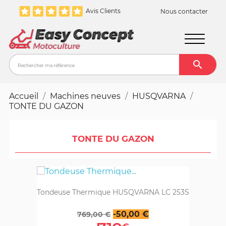
Avis Clients
Nous contacter

Recher
Accueil
Machines neuves
HUSQVARNA
TONTE DU GAZON
TONTE DU GAZON
Tondeuse Thermique HUSQVARNA LC 253S
Prix
Prix
-50,00 €
769,00 €
de